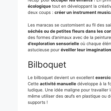
récup’ pour
occuper les enfants
! En prim
écologique
tout en développant la créativi
deux coups :
créer un instrument musical 
Les maracas se customisent au fil des sa
séchés ou de petites fleurs dans les c
des formes d’animaux avec de la peinture
d’exploration sensorielle
où chaque éléme
astucieuse pour
éveiller leur imaginatio
Bilboquet
Le bilboquet devient un excellent
exercic
Cette
activité manuelle
développe à la fo
ludique. Une idée maligne pour travailler 
même utiliser des œufs en plastique ou d
supports !