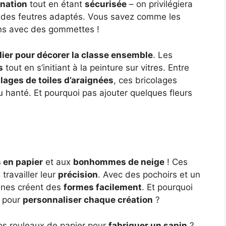
ination
tout en étant
sécurisée
– on privilégiera
t des feutres adaptés. Vous savez comme les
ions avec des gommettes !
lier pour décorer la classe ensemble
. Les
s
tout en s’initiant à la peinture sur vitres. Entre
lages de toiles d’araignées
, ces bricolages
u hanté. Et pourquoi pas ajouter quelques fleurs
 en papier
et aux
bonhommes de neige
! Ces
travailler leur
précision
. Avec des pochoirs et un
unes créent des
formes facilement
. Et pourquoi
s pour
personnaliser chaque création
?
s rouleaux de papier pour
fabriquer un sapin
?