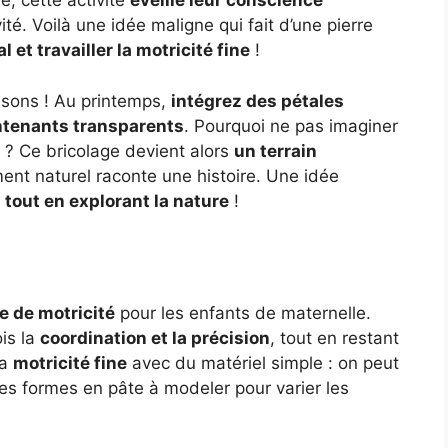
e, cette activité
éveille leur conscience
té. Voilà une idée maligne qui fait d’une pierre
et travailler la motricité fine
!
isons ! Au printemps,
intégrez des pétales
ontenants transparents
. Pourquoi ne pas imaginer
 ? Ce bricolage devient alors
un terrain
nt naturel raconte une histoire. Une idée
n tout en explorant la nature
!
e de motricité
pour les enfants de maternelle.
is la
coordination et la précision
, tout en restant
la
motricité fine
avec du matériel simple : on peut
es formes en pâte à modeler pour varier les