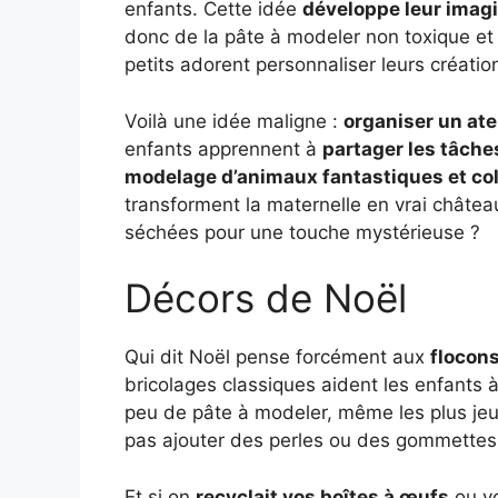
enfants. Cette idée
développe leur imag
donc de la pâte à modeler non toxique e
petits adorent personnaliser leurs créat
Voilà une idée maligne :
organiser un ate
enfants apprennent à
partager les tâche
modelage d’animaux fantastiques et col
transforment la maternelle en vrai châtea
séchées pour une touche mystérieuse ?
Décors de Noël
Qui dit Noël pense forcément aux
flocons
bricolages classiques aident les enfants à 
peu de pâte à modeler, même les plus je
pas ajouter des perles ou des gommette
Et si on
recyclait vos boîtes à œufs
ou vo