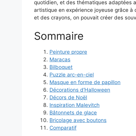
quotidien, et des thématiques adaptées au 
artistique en expérience joyeuse grâce à d
et des crayons, on pouvait créer des sou
Sommaire
Peinture propre
Maracas
Bilboquet
Puzzle arc-en-ciel
Masque en forme de papillon
Décorations d’Halloween
Décors de Noël
Inspiration Malevitch
Bâtonnets de glace
Bricolage avec boutons
Comparatif