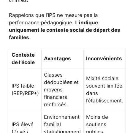
chiffres.
Rappelons que l’IPS ne mesure pas la
performance pédagogique. Il
indique
uniquement le contexte social de départ des
familles
.
Contexte
Avantages
Inconvénients
de l’école
Classes
Mixité sociale
dédoublées et
IPS faible
souvent limitée
moyens
(REP/REP+)
dans
financiers
l’établissement.
renforcés.
Environnement
Moins de
IPS élevé
familial
soutiens
(Privé /
statistiquement
publics