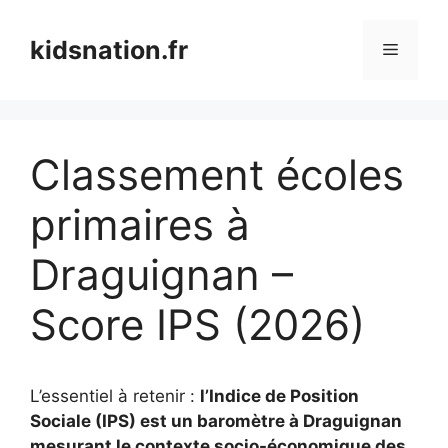
Aller
au
kidsnation.fr
Menu
contenu
Classement écoles
primaires à
Draguignan –
Score IPS (2026)
L’essentiel à retenir :
l’Indice de Position
Sociale (IPS) est un baromètre à Draguignan
mesurant le contexte socio-économique des