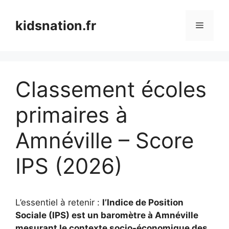
Aller
au
kidsnation.fr
Menu
contenu
Classement écoles
primaires à
Amnéville – Score
IPS (2026)
L’essentiel à retenir :
l’Indice de Position
Sociale (IPS) est un baromètre à Amnéville
mesurant le contexte socio-économique des