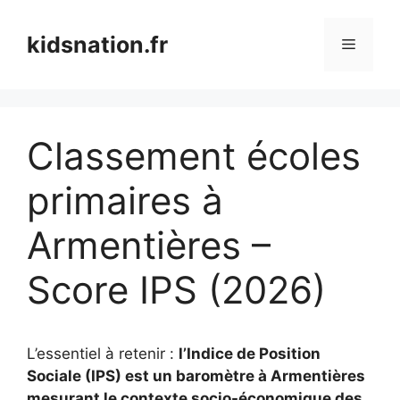
Aller
au
kidsnation.fr
Menu
contenu
Classement écoles
primaires à
Armentières –
Score IPS (2026)
L’essentiel à retenir :
l’Indice de Position
Sociale (IPS) est un baromètre à Armentières
mesurant le contexte socio-économique des