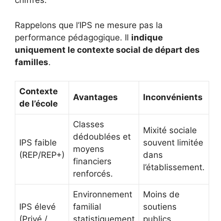
chiffres.
Rappelons que l’IPS ne mesure pas la
performance pédagogique. Il
indique
uniquement le contexte social de départ des
familles
.
Contexte
Avantages
Inconvénients
de l’école
Classes
Mixité sociale
dédoublées et
IPS faible
souvent limitée
moyens
(REP/REP+)
dans
financiers
l’établissement.
renforcés.
Environnement
Moins de
IPS élevé
familial
soutiens
(Privé /
statistiquement
publics