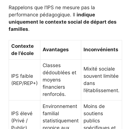
Rappelons que l’IPS ne mesure pas la
performance pédagogique. Il
indique
uniquement le contexte social de départ des
familles
.
Contexte
Avantages
Inconvénients
de l’école
Classes
Mixité sociale
dédoublées et
IPS faible
souvent limitée
moyens
(REP/REP+)
dans
financiers
l’établissement.
renforcés.
Environnement
Moins de
IPS élevé
familial
soutiens
(Privé /
statistiquement
publics
Public)
propice aux
spécifiques et