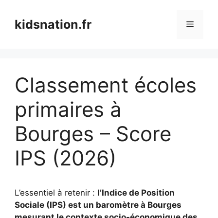
Aller
au
kidsnation.fr
Menu
contenu
Classement écoles
primaires à
Bourges – Score
IPS (2026)
L’essentiel à retenir :
l’Indice de Position
Sociale (IPS) est un baromètre à Bourges
mesurant le contexte socio-économique des