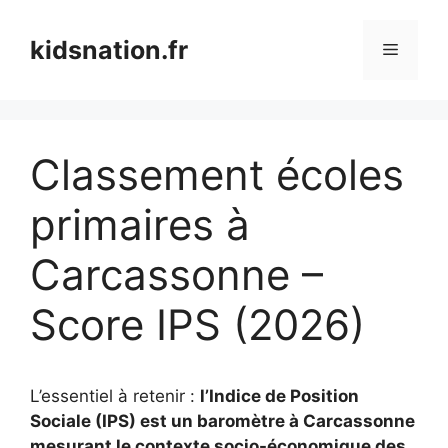
Aller
au
kidsnation.fr
Menu
contenu
Classement écoles
primaires à
Carcassonne –
Score IPS (2026)
L’essentiel à retenir :
l’Indice de Position
Sociale (IPS) est un baromètre à Carcassonne
mesurant le contexte socio-économique des