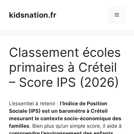
Aller
au
kidsnation.fr
Menu
contenu
Classement écoles
primaires à Créteil
– Score IPS (2026)
L’essentiel à retenir :
l’Indice de Position
Sociale (IPS) est un baromètre à Créteil
mesurant le contexte socio-économique des
familles
. Bien plus qu’un simple score, il aide à
comprendre l’environnement des enfants