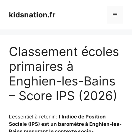
Aller
au
kidsnation.fr
Menu
contenu
Classement écoles
primaires à
Enghien-les-Bains
– Score IPS (2026)
L’essentiel à retenir :
l’Indice de Position
Sociale (IPS) est un baromètre à Enghien-les-
Bains mesurant le contexte socio-