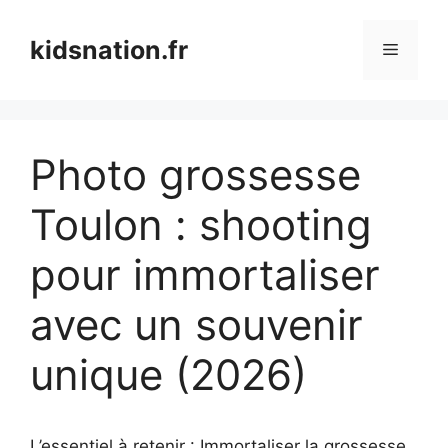
Aller
au
kidsnation.fr
Menu
contenu
Photo grossesse
Toulon : shooting
pour immortaliser
avec un souvenir
unique (2026)
L’essentiel à retenir : Immortaliser la grossesse