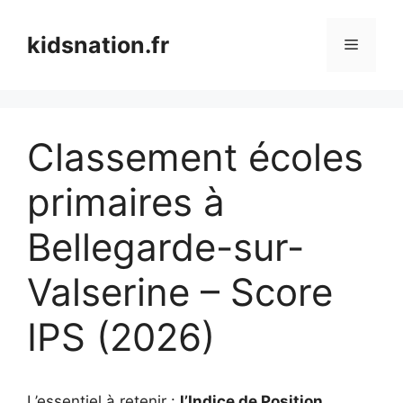
Aller
au
kidsnation.fr
Menu
contenu
Classement écoles
primaires à
Bellegarde-sur-
Valserine – Score
IPS (2026)
L’essentiel à retenir :
l’Indice de Position