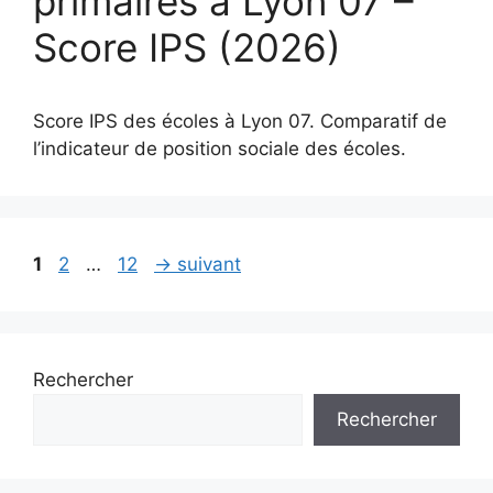
primaires à Lyon 07 –
Score IPS (2026)
Score IPS des écoles à Lyon 07. Comparatif de
l’indicateur de position sociale des écoles.
Page
Page
Page
1
2
…
12
→
suivant
Rechercher
Rechercher