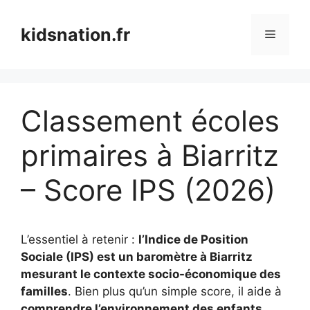
Aller
au
kidsnation.fr
Menu
contenu
Classement écoles
primaires à Biarritz
– Score IPS (2026)
L’essentiel à retenir :
l’Indice de Position
Sociale (IPS) est un baromètre à Biarritz
mesurant le contexte socio-économique des
familles
. Bien plus qu’un simple score, il aide à
comprendre l’environnement des enfants