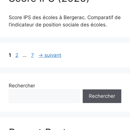
Score IPS des écoles à Bergerac. Comparatif de
l’indicateur de position sociale des écoles.
Page
Page
Page
1
2
…
7
→
suivant
Rechercher
Rechercher