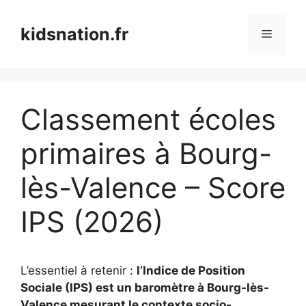
Aller
au
kidsnation.fr
Menu
contenu
Classement écoles
primaires à Bourg-
lès-Valence – Score
IPS (2026)
L’essentiel à retenir :
l’Indice de Position
Sociale (IPS) est un baromètre à Bourg-lès-
Valence mesurant le contexte socio-