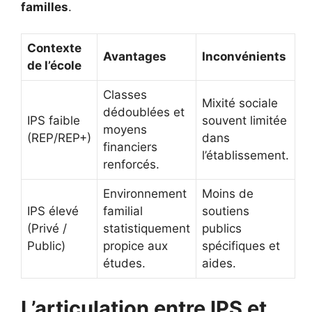
familles
.
Contexte
Avantages
Inconvénients
de l’école
Classes
Mixité sociale
dédoublées et
IPS faible
souvent limitée
moyens
(REP/REP+)
dans
financiers
l’établissement.
renforcés.
Environnement
Moins de
IPS élevé
familial
soutiens
(Privé /
statistiquement
publics
Public)
propice aux
spécifiques et
études.
aides.
L’articulation entre IPS et