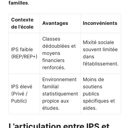
familles
.
Contexte
Avantages
Inconvénients
de l’école
Classes
Mixité sociale
dédoublées et
IPS faible
souvent limitée
moyens
(REP/REP+)
dans
financiers
l’établissement.
renforcés.
Environnement
Moins de
IPS élevé
familial
soutiens
(Privé /
statistiquement
publics
Public)
propice aux
spécifiques et
études.
aides.
L’articulation entre IPS et