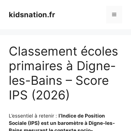
Aller
au
kidsnation.fr
Menu
contenu
Classement écoles
primaires à Digne-
les-Bains – Score
IPS (2026)
L’essentiel à retenir :
l’Indice de Position
Sociale (IPS) est un baromètre à Digne-les-
Bains mesurant le contexte socio-