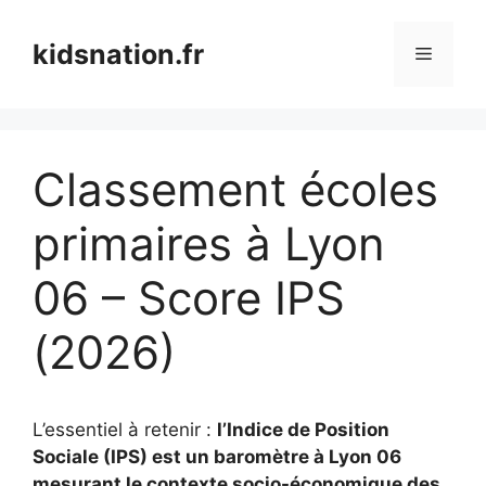
Aller
au
kidsnation.fr
Menu
contenu
Classement écoles
primaires à Lyon
06 – Score IPS
(2026)
L’essentiel à retenir :
l’Indice de Position
Sociale (IPS) est un baromètre à Lyon 06
mesurant le contexte socio-économique des