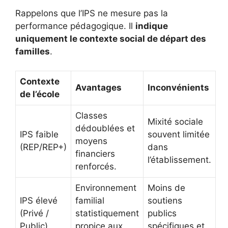
Rappelons que l’IPS ne mesure pas la
performance pédagogique. Il
indique
uniquement le contexte social de départ des
familles
.
Contexte
Avantages
Inconvénients
de l’école
Classes
Mixité sociale
dédoublées et
IPS faible
souvent limitée
moyens
(REP/REP+)
dans
financiers
l’établissement.
renforcés.
Environnement
Moins de
IPS élevé
familial
soutiens
(Privé /
statistiquement
publics
Public)
propice aux
spécifiques et