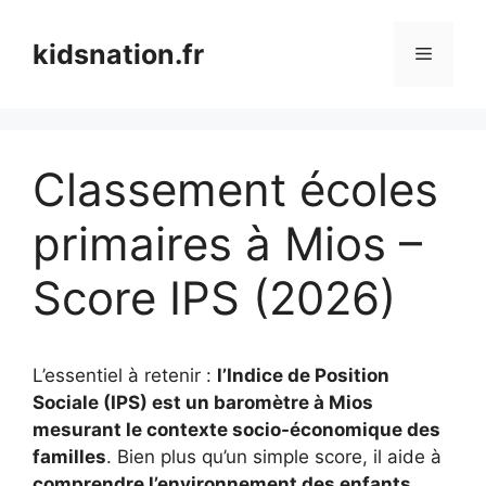
Aller
au
kidsnation.fr
Menu
contenu
Classement écoles
primaires à Mios –
Score IPS (2026)
L’essentiel à retenir :
l’Indice de Position
Sociale (IPS) est un baromètre à Mios
mesurant le contexte socio-économique des
familles
. Bien plus qu’un simple score, il aide à
comprendre l’environnement des enfants