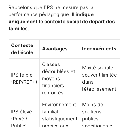
Rappelons que l’IPS ne mesure pas la
performance pédagogique. Il
indique
uniquement le contexte social de départ des
familles
.
Contexte
Avantages
Inconvénients
de l’école
Classes
Mixité sociale
dédoublées et
IPS faible
souvent limitée
moyens
(REP/REP+)
dans
financiers
l’établissement.
renforcés.
Environnement
Moins de
IPS élevé
familial
soutiens
(Privé /
statistiquement
publics
Public)
propice aux
spécifiques et