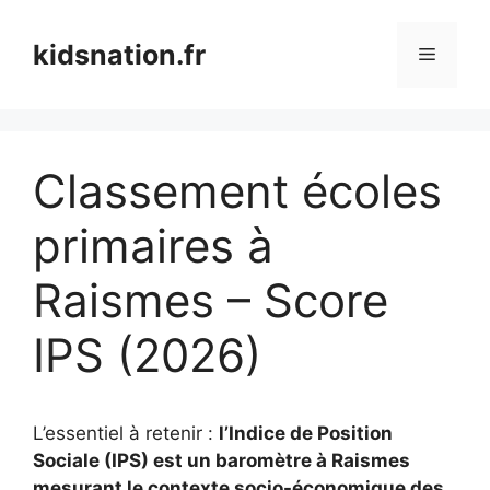
Aller
au
kidsnation.fr
Menu
contenu
Classement écoles
primaires à
Raismes – Score
IPS (2026)
L’essentiel à retenir :
l’Indice de Position
Sociale (IPS) est un baromètre à Raismes
mesurant le contexte socio-économique des