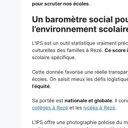
pour scruter nos écoles
.
Un baromètre social p
l’environnement scolair
L’IPS est un outil statistique vraiment pr
culturelles des familles à Rezé.
Ce score i
scolaire spécifique.
Cette donnée favorise une réelle transpare
écoles. On saisit mieux les défis logistiqu
l’équité
.
Sa portée est
nationale et globale
. Il co
collèges à Rezé
et les
lycées à Rezé
.
L’IPS offre une photographie précise du mi