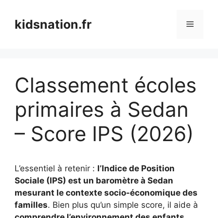
Aller
au
kidsnation.fr
Menu
contenu
Classement écoles
primaires à Sedan
– Score IPS (2026)
L’essentiel à retenir :
l’Indice de Position
Sociale (IPS) est un baromètre à Sedan
mesurant le contexte socio-économique des
familles
. Bien plus qu’un simple score, il aide à
comprendre l’environnement des enfants