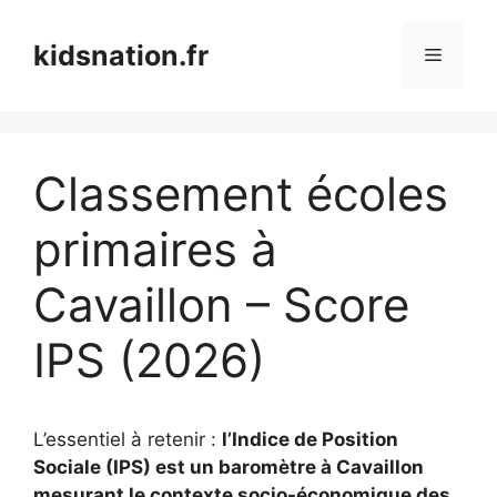
Aller
au
kidsnation.fr
Menu
contenu
Classement écoles
primaires à
Cavaillon – Score
IPS (2026)
L’essentiel à retenir :
l’Indice de Position
Sociale (IPS) est un baromètre à Cavaillon
mesurant le contexte socio-économique des