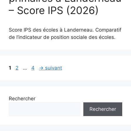
– Score IPS (2026)
Score IPS des écoles à Landerneau. Comparatif
de l’indicateur de position sociale des écoles.
Page
Page
Page
1
2
…
4
→
suivant
Rechercher
Rechercher